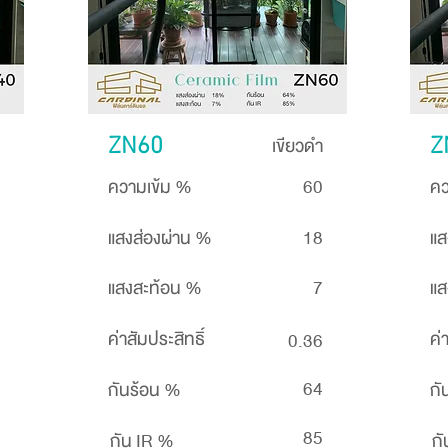
เขียวดำ
ZN60
Z
ความเข้ม %
60
คว
แสงส่องผ่าน %
18
แส
แสงสะท้อน %
7
แส
ค่าสัมประสิทธิ์
ค่
0.36
64
กันร้อน %
กั
85
กัน IR %
กั