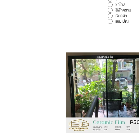
ชาโคล
สีฟ้าคราม
เขียวดำ
แชมเปญ