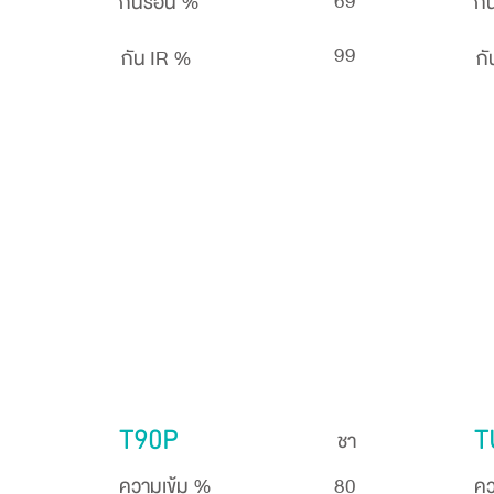
69
กันร้อน %
กั
99
กัน IR %
กั
ชา
T90P
T
ความเข้ม %
80
คว