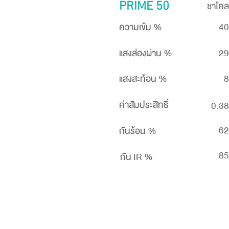
ชาโคล
PRIME 50
ความเข้ม %
40
แสงส่องผ่าน %
29
แสงสะท้อน %
8
ค่าสัมประสิทธิ์
0.38
62
กันร้อน %
85
กัน IR %