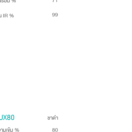
71
นร้อน %
99
น IR %
ชาดำ
UX80
ามเข้ม %
80