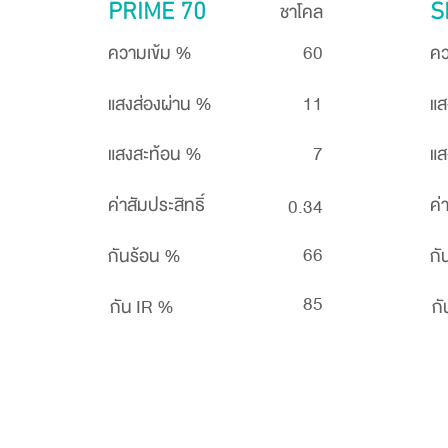
ชาโคล
PRIME 70
S
ความเข้ม %
60
คว
แสงส่องผ่าน %
11
แส
แสงสะท้อน %
7
แส
ค่าสัมประสิทธิ์
ค่
0.34
66
กันร้อน %
กั
85
กัน IR %
กั