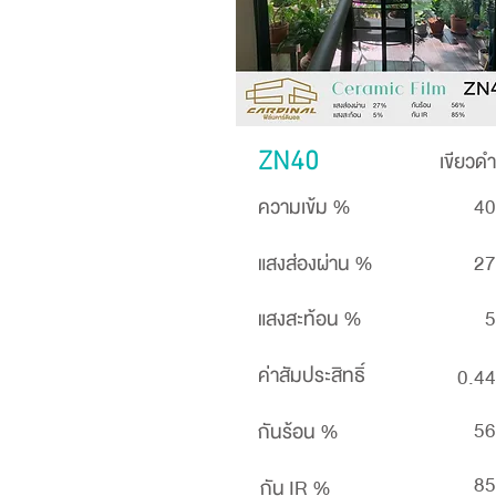
เขียวดำ
ZN40
ความเข้ม %
40
แสงส่องผ่าน %
27
แสงสะท้อน %
5
ค่าสัมประสิทธิ์
0.44
56
กันร้อน %
85
กัน IR %