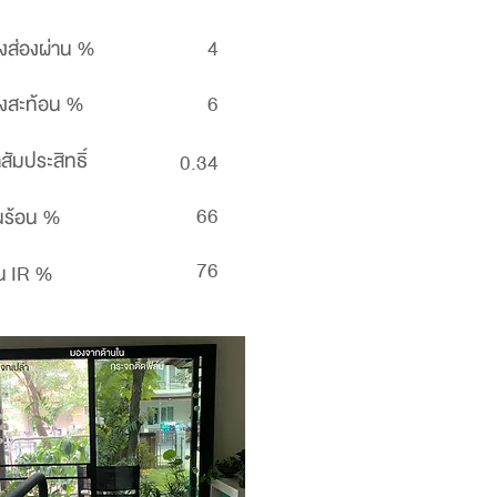
งส่องผ่าน %
4
งสะท้อน %
6
าสัมประสิทธิ์
0.34
66
นร้อน %
76
น IR %