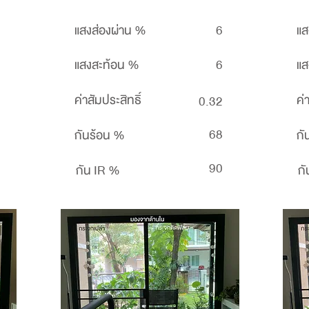
แสงส่องผ่าน %
6
แส
แสงสะท้อน %
6
แส
ค่าสัมประสิทธิ์
ค่
0.32
68
กันร้อน %
กั
90
กัน IR %
กั