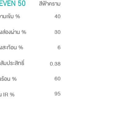
สีฟ้าคราม
EVEN 50
ามเข้ม %
40
งส่องผ่าน %
30
งสะท้อน %
6
าสัมประสิทธิ์
0.38
60
นร้อน %
95
น IR %