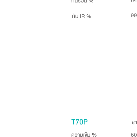
64
กันร้อน %
99
กัน IR %
ชา
T70P
ความเข้ม %
60