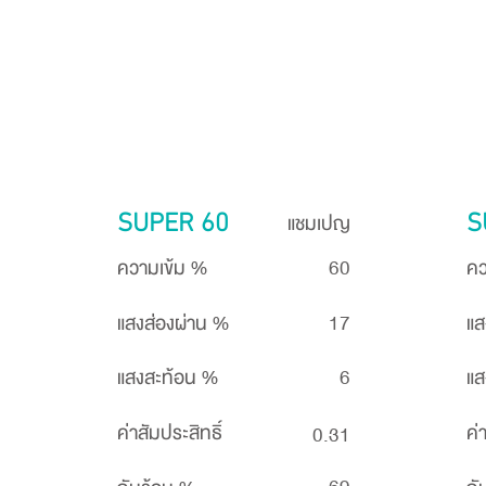
แชมเปญ
SUPER 60
S
ความเข้ม %
60
คว
แสงส่องผ่าน %
17
แส
แสงสะท้อน %
6
แส
ค่าสัมประสิทธิ์
ค่
0.31