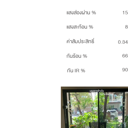
แสงส่องผ่าน %
15
แสงสะท้อน %
8
ค่าสัมประสิทธิ์
0.34
66
กันร้อน %
90
กัน IR %