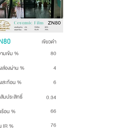
เขียวดำ
N80
ามเข้ม %
80
งส่องผ่าน %
4
งสะท้อน %
6
าสัมประสิทธิ์
0.34
66
นร้อน %
76
น IR %